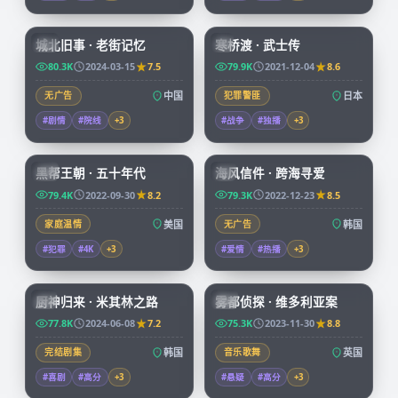
99:17
99:29
城北旧事 · 老街记忆
寒桥渡 · 武士传
CN
JP
80.3K
2024-03-15
7.5
79.9K
2021-12-04
8.6
无广告
中国
犯罪警匪
日本
#剧情
#院线
+
3
#战争
#独播
+
3
69:14
97:58
黑帮王朝 · 五十年代
海风信件 · 跨海寻爱
CN
KR
79.4K
2022-09-30
8.2
79.3K
2022-12-23
8.5
家庭温情
美国
无广告
韩国
#犯罪
#4K
+
3
#爱情
#热播
+
3
58:31
68:22
厨神归来 · 米其林之路
雾都侦探 · 维多利亚案
KR
CN
77.8K
2024-06-08
7.2
75.3K
2023-11-30
8.8
完结剧集
韩国
音乐歌舞
英国
#喜剧
#高分
+
3
#悬疑
#高分
+
3
99:40
99:36