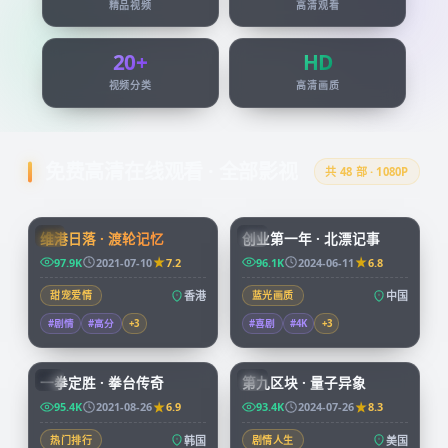
精品视频
高清观看
20+
HD
视频分类
高清画质
免费高清在线观看 · 全部影视
共
48
部 · 1080P
99:24
45:51
维港日落 · 渡轮记忆
创业第一年 · 北漂记事
HK
CN
97.9K
2021-07-10
7.2
96.1K
2024-06-11
6.8
甜宠爱情
香港
蓝光画质
中国
#剧情
#高分
+
3
#喜剧
#4K
+
3
96:07
99:49
一拳定胜 · 拳台传奇
第九区块 · 量子异象
KR
CN
95.4K
2021-08-26
6.9
93.4K
2024-07-26
8.3
热门排行
韩国
剧情人生
美国