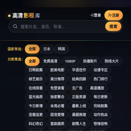
高清
影视
库
登录
注册
搜索
全部
日本
韩国
国家筛选：
分类筛选：
全部
免费高清
1080P
热播新片
院线大片
日韩剧集
欧美电影
华语佳作
动漫专区
综艺娱乐
高分推荐
经典回顾
热门排行
在线观看
免登录看
无广告
高速播放
蓝光画质
独家聚合
正版资源
每日更新
今日新增
本周必看
最新上线
完结剧集
连载追更
甜宠爱情
悬疑推理
动作热血
科幻奇幻
喜剧搞笑
剧情人生
惊悚恐怖