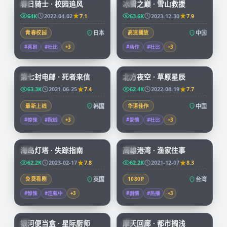
春日骑士 · 校园追风
冰雪之巅 · 雪山救援
JP
CN
64K
2022-04-02
7.1
63.6K
2023-12-30
7.9
青春校园
日本
高速播放
中国
#喜剧
#杜比
+
3
#动作
#杜比
+
3
99:14
99:01
第七封电邮 · 死者来信
北方夜空 · 草原星辰
KR
CN
63.3K
2021-06-25
7.4
62.4K
2022-08-19
7.7
最新上线
韩国
华语佳作
中国
#惊悚
#院线
+
3
#爱情
#杜比
+
3
99:30
99:55
海岛灯塔 · 失踪指南
高雄港湾 · 渔家往事
CN
TW
62.2K
2023-02-17
7.8
62.2K
2021-12-07
8.3
免费看剧
英国
1080P
台湾
#惊悚
#连载中
+
3
#剧情
#热播
+
3
59:46
45:37
银河便当盒 · 星际厨师
摩天回廊 · 都市搁浅
JP
JP