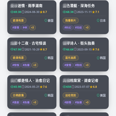
曼谷迷情 · 雨季湄南
蓝色潜艇 · 深海任务
CN
JP
69.3K
2024-08-30
8.7
68.3K
2023-11-11
7.1
欧美电影
泰国
热播新片
日本
#爱情
#4K
+
3
#科幻
#完结
+
3
99:25
67:32
烛影十二夜 · 古宅怪谈
钢琴诗人 · 街头独奏
KR
KR
67.9K
2021-10-29
8.7
66.6K
2023-09-15
7.6
欧美电影
韩国
蓝光画质
韩国
#惊悚
#热播
+
3
#爱情
#院线
+
3
66:08
50:05
我们都是怪人 · 治愈日记
真相档案室 · 调查记者
KR
CN
65.9K
2024-05-21
7.6
65K
2023-07-07
6.8
日韩剧集
韩国
运动竞技
美国
#喜剧
#热播
+
3
#剧情
#独播
+
3
73:38
99:34