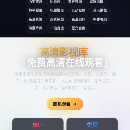
历史古装
纪录片
青春校园
家庭温情
战争军事
犯罪警匪
运动竞技
音乐歌舞
高清影院
观影榜单
高清剧场
免费看剧
海量片库
一站直达
蓝光合集
高清影视库
高清影视库
「
免费高清在线观看
」
海量正版影视资源
免费高清在线观看
，电影、电视剧、综
艺、动漫每日同步更新，1080P 流畅画质，免登录无广
告，热门新片与经典老剧一站直达
随机观看
50+
免费