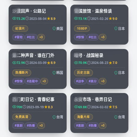
沙漠回声 · 公路记
雪国旅馆 · 温泉怪谈
CN
JP
73.2K
2023-08-04
8.9
73.1K
2021-02-26
9.0
纪录片
美国
1080P
日本
#冒险
#杜比
+
3
#惊悚
#杜比
+
3
72:34
99:04
第二种声音 · 谁在门外
暗号 · 战国秘录
KR
JP
72.9K
2024-03-09
8.9
70.9K
2024-08-23
7.0
热播新片
韩国
历史古装
日本
#惊悚
#连载中
+
3
#战争
#高分
+
3
70:38
99:47
西门町日记 · 青春纪事
永安市场 · 巷弄日记
TW
TW
70K
2023-09-19
8.3
69.8K
2024-02-02
7.5
免费高清
台湾
海量片库
台湾
#喜剧
#热播
+
3
#喜剧
#热播
+
3
99:03
45:53