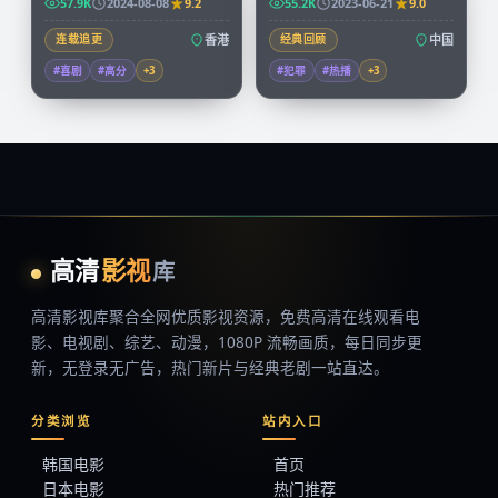
57.9K
2024-08-08
9.2
55.2K
2023-06-21
9.0
连载追更
香港
经典回顾
中国
#喜剧
#高分
+
3
#犯罪
#热播
+
3
高清
影视
库
高清影视库
聚合全网优质影视资源，
免费高清在线观看
电
影、电视剧、综艺、动漫，1080P 流畅画质，每日同步更
新，无登录无广告，热门新片与经典老剧一站直达。
分类浏览
站内入口
韩国电影
首页
日本电影
热门推荐