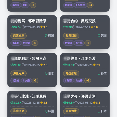
#动作
#4K
+
3
#科幻
#连载中
+
3
56:16
99:50
我的副驾 · 都市冒险录
暮光合约 · 灵魂交换
KR
KR
92.5K
2024-01-19
9.0
92K
2024-07-11
8.0
综艺娱乐
韩国
经典回顾
韩国
#喜剧
#独播
+
3
#科幻
#杜比
+
3
52:28
99:41
海岸便利店 · 凌晨三点
黑帮往事 · 江湖余波
JP
HK
90.8K
2024-05-05
7.8
90.6K
2023-03-25
7.9
海量片库
日本
悬疑推理
香港
#治愈
#热播
+
3
#犯罪
#热播
+
3
99:48
99:55
拳头与玫瑰 · 江湖恩怨
流星之夜 · 许愿计划
KR
JP
89.8K
2023-12-15
8.3
89.5K
2024-08-12
8.8
连载追更
韩国
家庭温情
日本