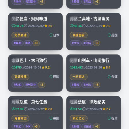
#动作
#连载中
+
3
#爱情
#完结
+
3
59:19
99:39
失忆便当 · 妈妈味道
苏格兰高地 · 古堡幽灵
JP
CN
88.7K
2024-09-02
9.0
88.3K
2022-10-31
7.0
免费高清
日本
高清影院
英国
#喜剧
#4K
+
3
#惊悚
#完结
+
3
99:15
59:04
末班巴士 · 末日独行
阿里山列车 · 山间旅行
KR
TW
87K
2024-10-01
9.2
85.4K
2023-08-30
8.4
高速播放
韩国
一站直达
台湾
#科幻
#连载中
+
3
#冒险
#杜比
+
3
99:57
45:15
月球轨道 · 第七任务
旺角法庭 · 律政纪实
CN
HK
82.9K
2024-03-22
7.8
81.5K
2022-09-09
7.7
青春校园
美国
科幻奇幻
香港
#科幻
#4K
+
3
#剧情
#院线
+
3