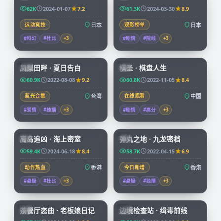
62K
2024-01-07
7.2
61.3K
2024-03-30
8.9
运动竞技
日本
观影榜单
日本
#科幻
#杜比
+
3
#剧情
#院线
+
3
99:21
91:43
凤梨田畔 · 夏日告白
棋圣 · 棋盘人生
TW
CN
60.9K
2022-08-08
9.2
60.8K
2022-11-05
8.4
蓝光合集
台湾
在线观看
中国
#爱情
#独播
+
3
#剧情
#高分
+
3
92:58
99:59
离岛追凶 · 海上密室
弹丸之地 · 九龙密档
HK
HK
59.4K
2024-06-18
8.4
58.7K
2022-04-15
6.9
动作热血
香港
今日新增
香港
#悬疑
#杜比
+
3
#悬疑
#独播
+
3
70:07
52:09
茶餐厅恋曲 · 老板娘日记
边境检查站 · 缉毒前线
HK
CN